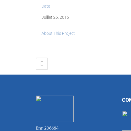
Date
Juillet 26, 2016
About This Project
CO
Enr. 206684